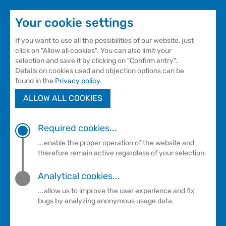
Your cookie settings
If you want to use all the possibilities of our website, just
click on "Allow all cookies". You can also limit your
selection and save it by clicking on "Confirm entry".
Details on cookies used and objection options can be
found in the
Privacy policy
.
ALLOW ALL COOKIES
Wellness
FLOATING COUCH
Required cookies...
...enable the proper operation of the website and
therefore remain active regardless of your selection.
Floating couch
Analytical cookies...
Softpack - Enjoy weightless:
...allow us to improve the user experience and fix
Enjoy the feeling of weightlessness in our floating bed. Through
bugs by analyzing anonymous usage data.
the soothing and whole-body warmth, you will gently come to
rest. First, healing packs are applied to your skin and then your